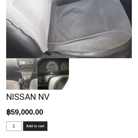
NISSAN NV
฿
59,000.00
NISSAN
Add to cart
NV
quantity