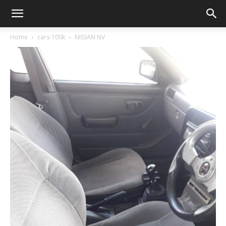
Home
cars-100k
NISSAN NV