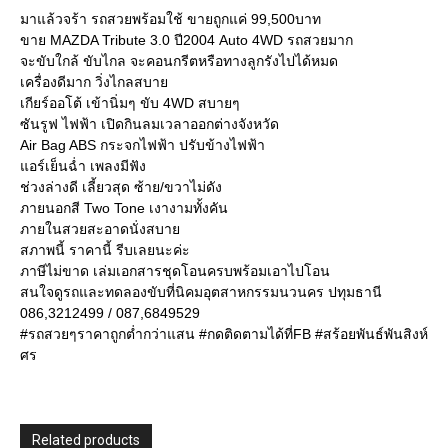
มาแล้วจร้า รถสวยพร้อมใช้ ขายถูกแค่ 99,500บาท
ขาย MAZDA Tribute 3.0 ปี2004 Auto 4WD รถสวยมาก
จะขับใกล้ ขับไกล จะคอนกรีตหรือทางลูกรังไปได้หมด
เครื่องดีมาก วิ่งไกลสบาย
เกียร์ออโต้ เข้านิ่มๆ ขับ 4WD สบายๆ
ซันรูฟ ไฟฟ้า เปิดกินลมเวลาออกต่างจังหวัด
Air Bag ABS กระจกไฟฟ้า ปรับข้างไฟฟ้า
แอร์เย็นฉ่ำ เพลงมีฟัง
ช่วงล่างดี เลี้ยวสุด ซ้าย/ขวาไม่ดัง
ภายนอกสี Two Tone เงางามทั้งคัน
ภายในสวยสะอาดนั่งสบาย
สภาพนี้ ราคานี้ รีบเลยนะค่ะ
ภาษีไม่ขาด เล่มเอกสารชุดโอนครบพร้อมเอาไปโอน
สนใจดูรถและทดลองขับที่นิคมอุตสาหกรรมนวนคร ปทุมธานี
086,3212499 / 087,6849529
#รถสวยๆราคาถูกต่ำกว่าแสน #กดติดตามได้ที่FB #สร้อยพันธ์พันสิงห์
ศร
Related products