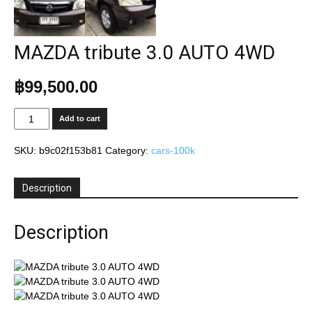
MAZDA tribute 3.0 AUTO 4WD
฿
99,500.00
MAZDA
Add to cart
tribute
3.0
SKU:
b9c02f153b81
Category:
cars-100k
AUTO
4WD
quantity
Description
Description