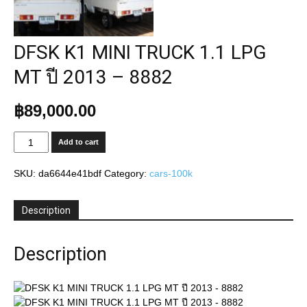
DFSK K1 MINI TRUCK 1.1 LPG
MT ปี 2013 – 8882
฿
89,000.00
DFSK
Add to cart
K1
MINI
SKU:
da6644e41bdf
Category:
cars-100k
TRUCK
1.1
LPG
Description
MT
ปี
Description
2013
-
8882
quantity