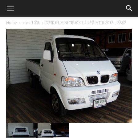
Home
cars-100k
DFSK K1 MINI TRUCK 1.1 LPG MT ปี 2013 – 8882