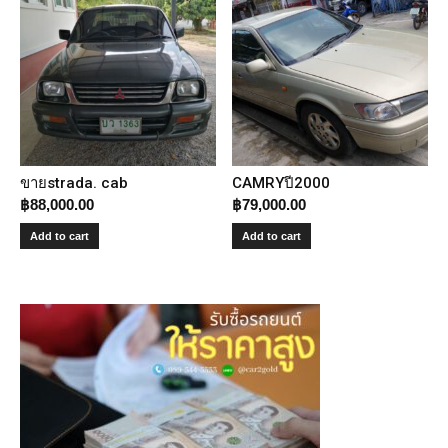
ขายstrada. cab
CAMRYปี2000
฿
88,000.00
฿
79,000.00
Add to cart
Add to cart