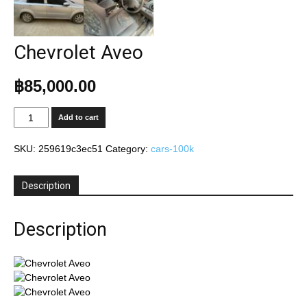
Chevrolet Aveo
฿
85,000.00
Chevrolet
Add to cart
Aveo
quantity
SKU:
259619c3ec51
Category:
cars-100k
Description
Description