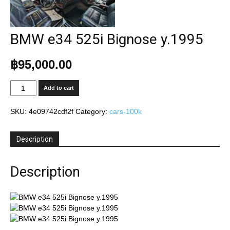
BMW e34 525i Bignose y.1995
฿
95,000.00
BMW
Add to cart
e34
525i
SKU:
4e09742cdf2f
Category:
cars-100k
Bignose
y.1995
quantity
Description
Description