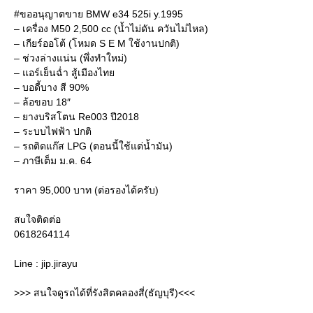
#ขออนุญาตขาย BMW e34 525i y.1995
– เครื่อง M50 2,500 cc (น้ำไม่ดัน ควันไม่ไหล)
– เกียร์ออโต้ (โหมด S E M ใช้งานปกติ)
– ช่วงล่างแน่น (พึ่งทำใหม่)
– แอร์เย็นฉ่ำ สู้เมืองไทย
– บอดี้บาง สี 90%
– ล้อขอบ 18″
– ยางบริสโตน Re003 ปี2018
– ระบบไฟฟ้า ปกติ
– รถติดแก๊ส LPG (ตอนนี้ใช้แต่น้ำมัน)
– ภาษีเต็ม ม.ค. 64
ราคา 95,000 บาท (ต่อรองได้ครับ)
สuใจติดต่อ
0618264114
Line : jip.jirayu
>>> สนใจดูรถได้ที่รังสิตคลองสี่(ธัญบุรี)<<<