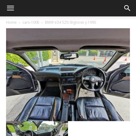
Home
cars-100k
BMW e34 525i Bignose y.1995