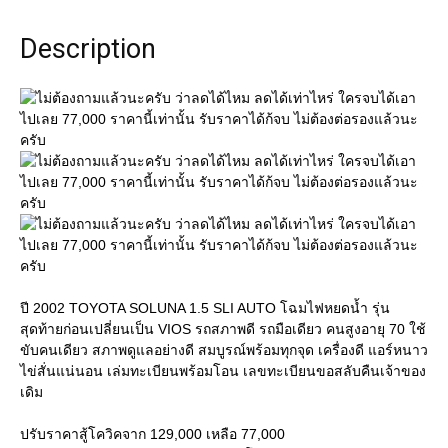
ว่า
ลด
Description
ได้
ไหม
ลด
ได้
เท่า
ไหร่
ใคร
จบ
ได้
เอา
ไป
เลย
77,000
ปี 2002 TOYOTA SOLUNA 1.5 SLI AUTO โฉมไฟหยดน้ำ รุ่น
ราคา
สุดท้ายก่อนเปลี่ยนเป็น VIOS รถสภาพดี รถมือเดียว คนสูงอายุ 70 ใช้
นี้
ขับคนเดียว สภาพดูแลอย่างดี สมบูรณ์พร้อมทุกจุด เครื่องดี แอร์หนาว
เท่านั้น
ไข่สั่นแน่นอน เล่มทะเบียนพร้อมโอน เลขทะเบียนขอสลับคืนเจ้าของ
รับ
เดิม
รา
คา
ปรับราคาสู้โควิคจาก 129,000 เหลือ 77,000
ได้