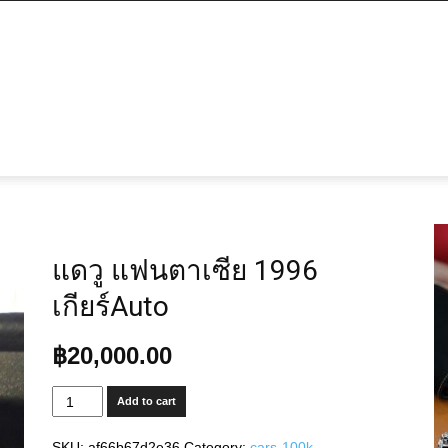
แดวู แฟนตาเซีย 1996
เกียร์Auto
฿
20,000.00
แดวู
Add to cart
แฟน
ตา
SKU:
af66b67d2e36
Category:
cars-100k