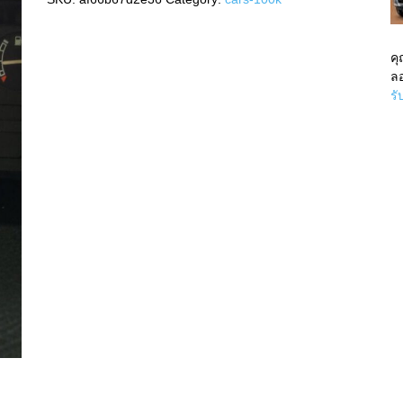
เซีย
1996
เกียร์Auto
คุ
quantity
ลอ
รั