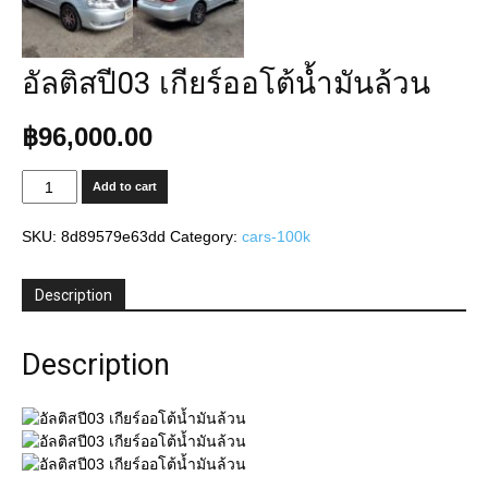
อัลติสปี03 เกียร์ออโต้น้ำมันล้วน
฿
96,000.00
อัล
Add to cart
ติ
สปี03
SKU:
8d89579e63dd
Category:
cars-100k
เกียร์
ออ
โต้
Description
น้ำมัน
ล้วน
Description
quantity