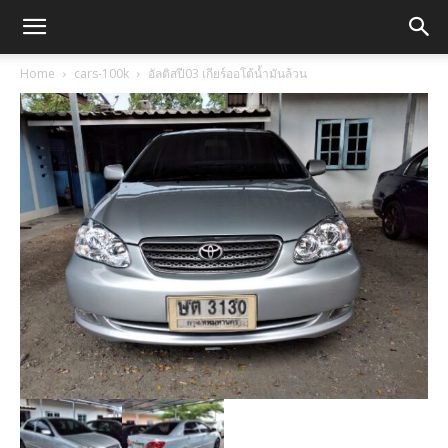
Home
cars-100k
อัลติสปี03 เกียร์ออโต้น้ำมันล้วน