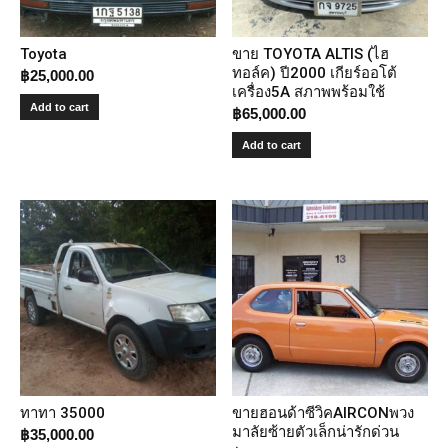
Toyota
ขาย TOYOTA ALTIS (ไฮ
ทอล์ค) ปี2000 เกียร์ออโต้
฿
25,000.00
เครื่อง5A สภาพพร้อมใช้
Add to cart
฿
65,000.00
Add to cart
ทาทา 35000
ขายฮอนด้าซีวิคAIRCONพวง
มาลัยซ้ายตัวเล็กน่ารักด่วน
฿
35,000.00