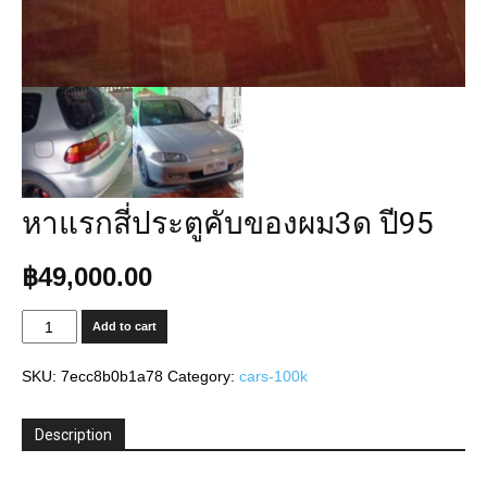
หาแรกสี่ประตูคับของผม3ด ปี95
฿
49,000.00
หา
Add to cart
แรก
สี่
SKU:
7ecc8b0b1a78
Category:
cars-100k
ประตู
คับ
ของ
Description
ผม3ด
ปี95