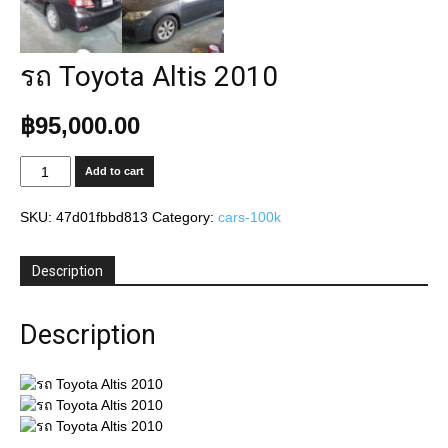
รถ Toyota Altis 2010
฿
95,000.00
รถ
Add to cart
Toyota
Altis
SKU:
47d01fbbd813
Category:
cars-100k
2010
quantity
Description
Description