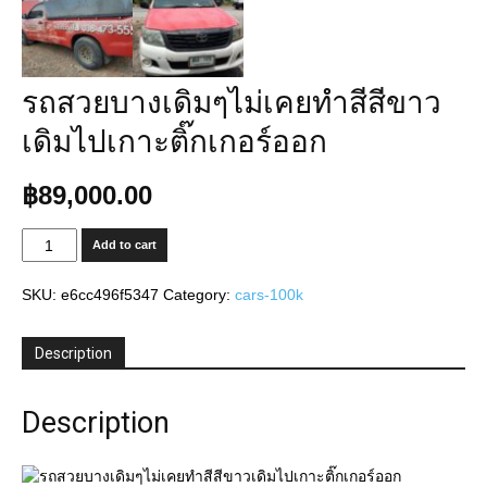
รถสวยบางเดิมๆไม่เคยทำสีสีขาว
เดิมไปเกาะติ๊กเกอร์ออก
฿
89,000.00
รถ
Add to cart
สวย
บาง
SKU:
e6cc496f5347
Category:
cars-100k
เดิมๆ
ไม่
เคย
Description
ทำ
สี
Description
สี
ขาว
เดิม