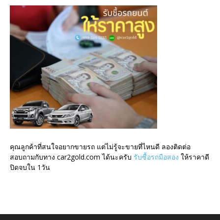
คุณลูกค้าที่สนใจอยากขายรถ แต่ไม่รู้จะขายที่ไหนดี ลองติดต่อ
สอบถามกับทาง car2gold.com ได้นะครับ
รับซื้อรถมือสอง
ให้ราคาดี
ปิดจบใน 1วัน